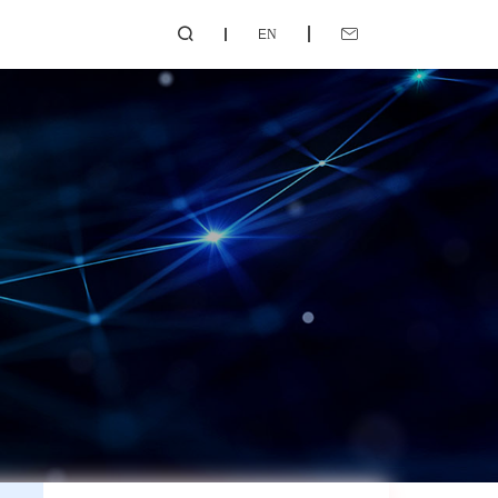
EN

