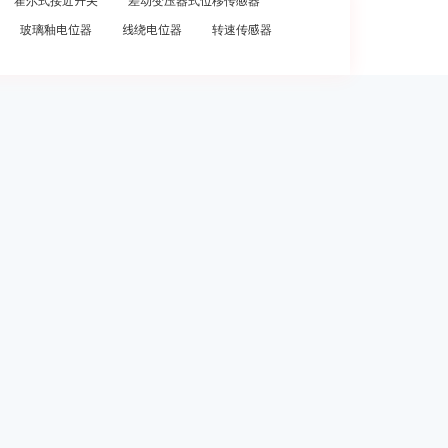
霍尔式接近开关
差动变压器式位移传感器
玻璃釉电位器
线绕电位器
转速传感器