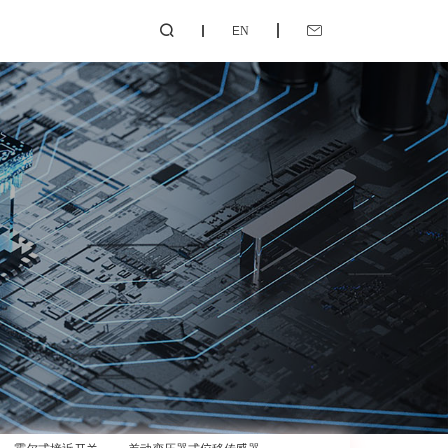
EN

