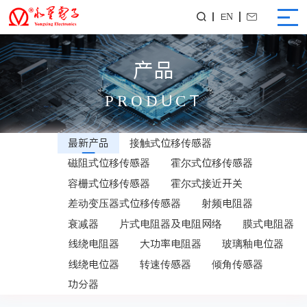
EN


产品
PRODUCT
最新产品
接触式位移传感器
磁阻式位移传感器
霍尔式位移传感器
容栅式位移传感器
霍尔式接近开关
差动变压器式位移传感器
射频电阻器
衰减器
片式电阻器及电阻网络
膜式电阻器
线绕电阻器
大功率电阻器
玻璃釉电位器
线绕电位器
转速传感器
倾角传感器
功分器