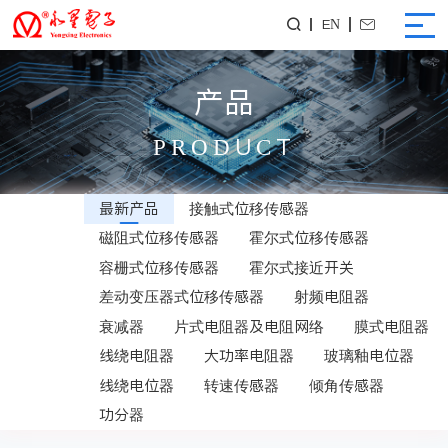
EN


产品
PRODUCT
最新产品
接触式位移传感器
磁阻式位移传感器
霍尔式位移传感器
容栅式位移传感器
霍尔式接近开关
差动变压器式位移传感器
射频电阻器
衰减器
片式电阻器及电阻网络
膜式电阻器
线绕电阻器
大功率电阻器
玻璃釉电位器
线绕电位器
转速传感器
倾角传感器
功分器