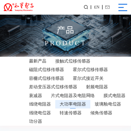
EN


产品
PRODUCT
最新产品
接触式位移传感器
磁阻式位移传感器
霍尔式位移传感器
容栅式位移传感器
霍尔式接近开关
差动变压器式位移传感器
射频电阻器
衰减器
片式电阻器及电阻网络
膜式电阻器
线绕电阻器
大功率电阻器
玻璃釉电位器
线绕电位器
转速传感器
倾角传感器
功分器