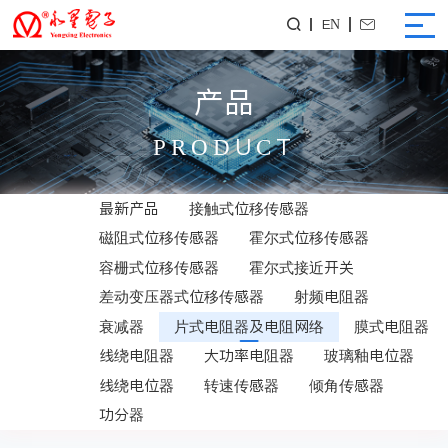
EN


产品
PRODUCT
最新产品
接触式位移传感器
磁阻式位移传感器
霍尔式位移传感器
容栅式位移传感器
霍尔式接近开关
差动变压器式位移传感器
射频电阻器
衰减器
片式电阻器及电阻网络
膜式电阻器
线绕电阻器
大功率电阻器
玻璃釉电位器
线绕电位器
转速传感器
倾角传感器
功分器