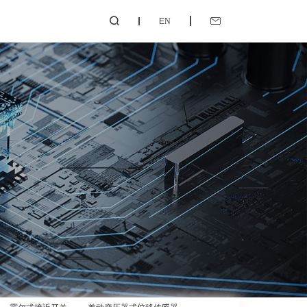
EN

