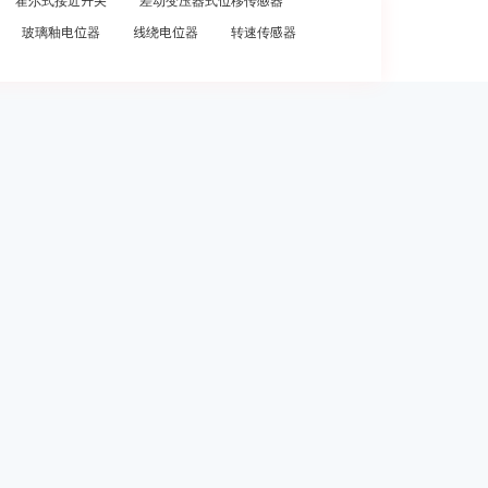
霍尔式接近开关
差动变压器式位移传感器
玻璃釉电位器
线绕电位器
转速传感器