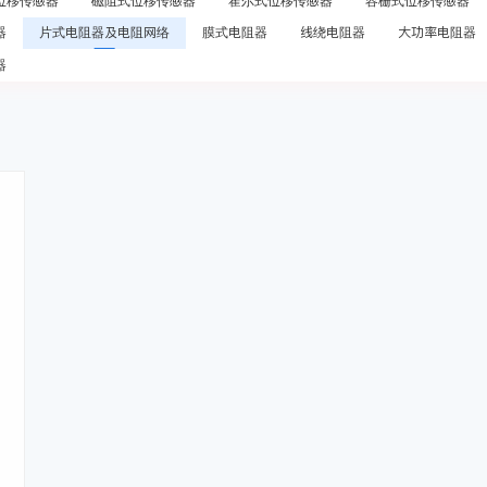
位移传感器
磁阻式位移传感器
霍尔式位移传感器
容栅式位移传感器
器
片式电阻器及电阻网络
膜式电阻器
线绕电阻器
大功率电阻器
器