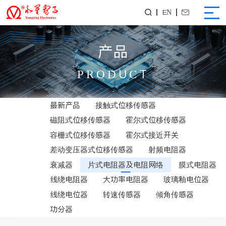
EN


产品
PRODUCT
最新产品
接触式位移传感器
磁阻式位移传感器
霍尔式位移传感器
容栅式位移传感器
霍尔式接近开关
差动变压器式位移传感器
射频电阻器
衰减器
片式电阻器及电阻网络
膜式电阻器
线绕电阻器
大功率电阻器
玻璃釉电位器
线绕电位器
转速传感器
倾角传感器
功分器