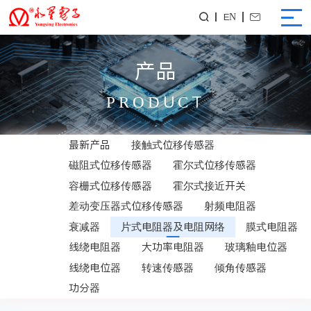
EN


产品
PRODUCT
最新产品
接触式位移传感器
磁阻式位移传感器
霍尔式位移传感器
容栅式位移传感器
霍尔式接近开关
差动变压器式位移传感器
射频电阻器
衰减器
片式电阻器及电阻网络
膜式电阻器
线绕电阻器
大功率电阻器
玻璃釉电位器
线绕电位器
转速传感器
倾角传感器
功分器