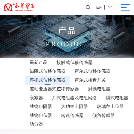
EN


产品
PRODUCT
最新产品
接触式位移传感器
磁阻式位移传感器
霍尔式位移传感器
容栅式位移传感器
霍尔式接近开关
差动变压器式位移传感器
射频电阻器
衰减器
片式电阻器及电阻网络
膜式电阻器
线绕电阻器
大功率电阻器
玻璃釉电位器
线绕电位器
转速传感器
倾角传感器
功分器