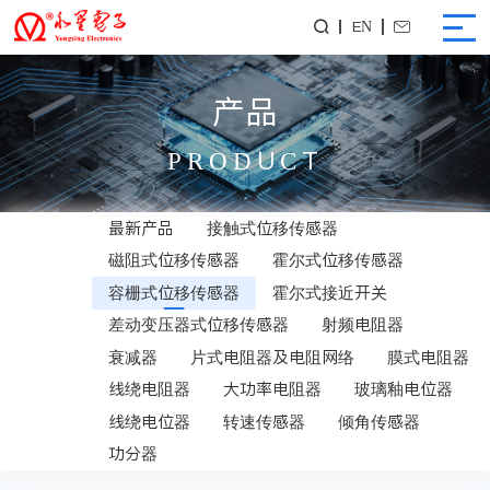
EN


产品
PRODUCT
最新产品
接触式位移传感器
磁阻式位移传感器
霍尔式位移传感器
容栅式位移传感器
霍尔式接近开关
差动变压器式位移传感器
射频电阻器
衰减器
片式电阻器及电阻网络
膜式电阻器
线绕电阻器
大功率电阻器
玻璃釉电位器
线绕电位器
转速传感器
倾角传感器
功分器