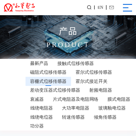
EN


产品
PRODUCT
最新产品
接触式位移传感器
磁阻式位移传感器
霍尔式位移传感器
容栅式位移传感器
霍尔式接近开关
差动变压器式位移传感器
射频电阻器
衰减器
片式电阻器及电阻网络
膜式电阻器
线绕电阻器
大功率电阻器
玻璃釉电位器
线绕电位器
转速传感器
倾角传感器
功分器