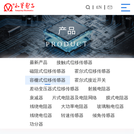
EN


产品
PRODUCT
最新产品
接触式位移传感器
磁阻式位移传感器
霍尔式位移传感器
容栅式位移传感器
霍尔式接近开关
差动变压器式位移传感器
射频电阻器
衰减器
片式电阻器及电阻网络
膜式电阻器
线绕电阻器
大功率电阻器
玻璃釉电位器
线绕电位器
转速传感器
倾角传感器
功分器