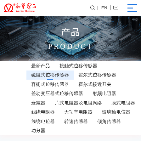
EN


产品
PRODUCT
最新产品
接触式位移传感器
磁阻式位移传感器
霍尔式位移传感器
容栅式位移传感器
霍尔式接近开关
差动变压器式位移传感器
射频电阻器
衰减器
片式电阻器及电阻网络
膜式电阻器
线绕电阻器
大功率电阻器
玻璃釉电位器
线绕电位器
转速传感器
倾角传感器
功分器