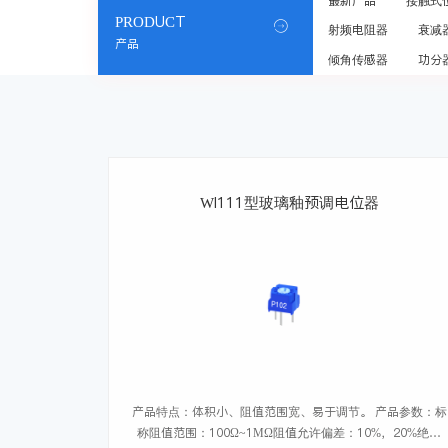
最新产品
接触式
PRODUCT

射频电阻器
衰减
产品
倾角传感器
功分
WI111型玻璃釉预调电位器
产品特点：体积小、阻值范围宽、易于调节。 产品参数：标
称阻值范围：100Ω~1MΩ阻值允许偏差：10%，20%绝缘