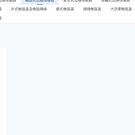
位移传感器
磁阻式位移传感器
霍尔式位移传感器
容栅式位移传感器
器
片式电阻器及电阻网络
膜式电阻器
线绕电阻器
大功率电阻器
器