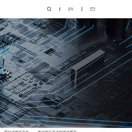
EN

