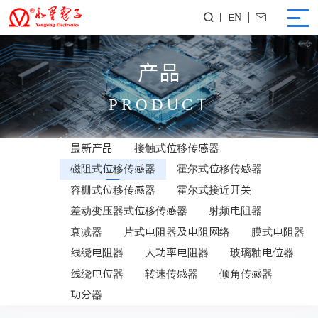
EN


产品
PRODUCT
最新产品
接触式位移传感器
磁阻式位移传感器
霍尔式位移传感器
容栅式位移传感器
霍尔式接近开关
差动变压器式位移传感器
射频电阻器
衰减器
片式电阻器及电阻网络
膜式电阻器
线绕电阻器
大功率电阻器
玻璃釉电位器
线绕电位器
转速传感器
倾角传感器
功分器