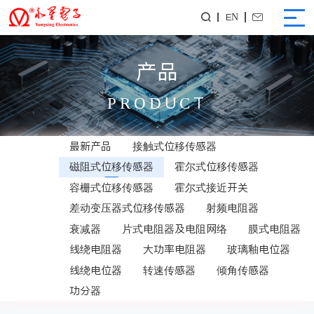
EN


产品
PRODUCT
最新产品
接触式位移传感器
磁阻式位移传感器
霍尔式位移传感器
容栅式位移传感器
霍尔式接近开关
差动变压器式位移传感器
射频电阻器
衰减器
片式电阻器及电阻网络
膜式电阻器
线绕电阻器
大功率电阻器
玻璃釉电位器
线绕电位器
转速传感器
倾角传感器
功分器