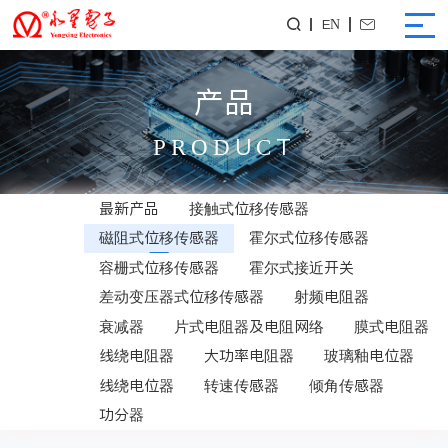
EN


产品
PRODUCT
最新产品
接触式位移传感器
磁阻式位移传感器
霍尔式位移传感器
容栅式位移传感器
霍尔式接近开关
差动变压器式位移传感器
射频电阻器
衰减器
片式电阻器及电阻网络
膜式电阻器
线绕电阻器
大功率电阻器
玻璃釉电位器
线绕电位器
转速传感器
倾角传感器
功分器