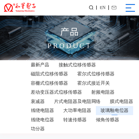
EN


产品
PRODUCT
最新产品
接触式位移传感器
磁阻式位移传感器
霍尔式位移传感器
容栅式位移传感器
霍尔式接近开关
差动变压器式位移传感器
射频电阻器
衰减器
片式电阻器及电阻网络
膜式电阻器
线绕电阻器
大功率电阻器
玻璃釉电位器
线绕电位器
转速传感器
倾角传感器
功分器