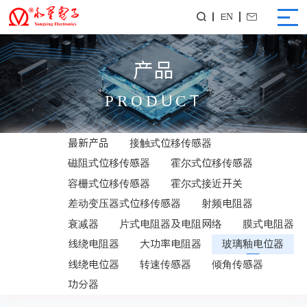
EN


产品
PRODUCT
最新产品
接触式位移传感器
磁阻式位移传感器
霍尔式位移传感器
容栅式位移传感器
霍尔式接近开关
差动变压器式位移传感器
射频电阻器
衰减器
片式电阻器及电阻网络
膜式电阻器
线绕电阻器
大功率电阻器
玻璃釉电位器
线绕电位器
转速传感器
倾角传感器
功分器