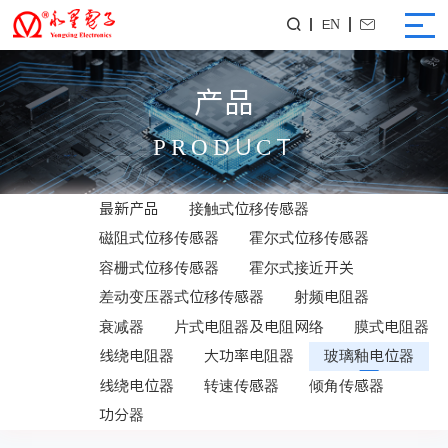
EN


产品
PRODUCT
最新产品
接触式位移传感器
磁阻式位移传感器
霍尔式位移传感器
容栅式位移传感器
霍尔式接近开关
差动变压器式位移传感器
射频电阻器
衰减器
片式电阻器及电阻网络
膜式电阻器
线绕电阻器
大功率电阻器
玻璃釉电位器
线绕电位器
转速传感器
倾角传感器
功分器