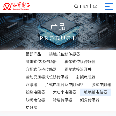
EN


产品
PRODUCT
最新产品
接触式位移传感器
磁阻式位移传感器
霍尔式位移传感器
容栅式位移传感器
霍尔式接近开关
差动变压器式位移传感器
射频电阻器
衰减器
片式电阻器及电阻网络
膜式电阻器
线绕电阻器
大功率电阻器
玻璃釉电位器
线绕电位器
转速传感器
倾角传感器
功分器