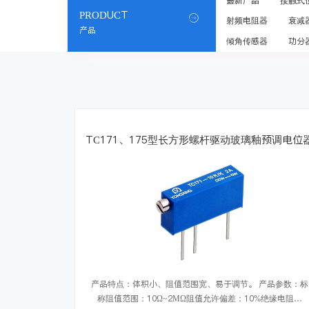
最新产品
接触式
PRODUCT

射频电阻器
衰减
产品
倾角传感器
功分
TC171、175型长方形螺杆驱动玻璃釉预调电位
产品特点：体积小、阻值范围宽、易于调节。 产品参数：标
称阻值范围：10Ω~2MΩ阻值允许偏差：10%绝缘电阻：