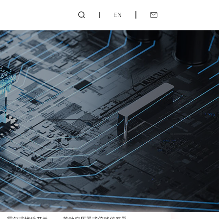
EN

