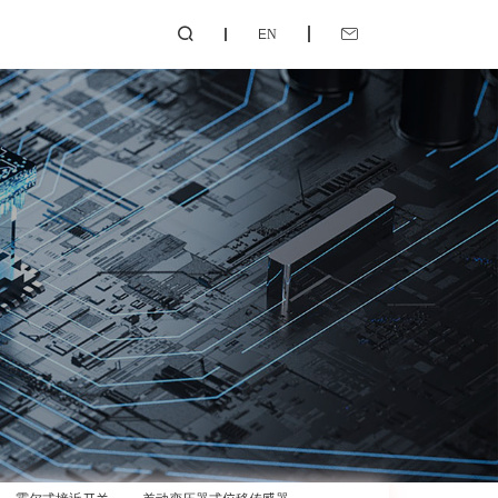
EN

