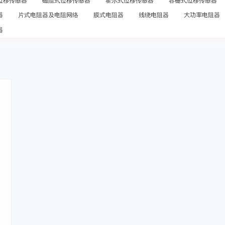
位移传感器
磁阻式位移传感器
霍尔式位移传感器
容栅式位移传感器
器
片式电阻器及电阻网络
膜式电阻器
线绕电阻器
大功率电阻器
器