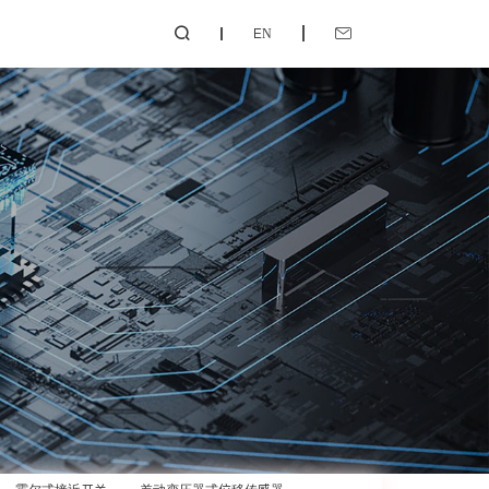
EN

