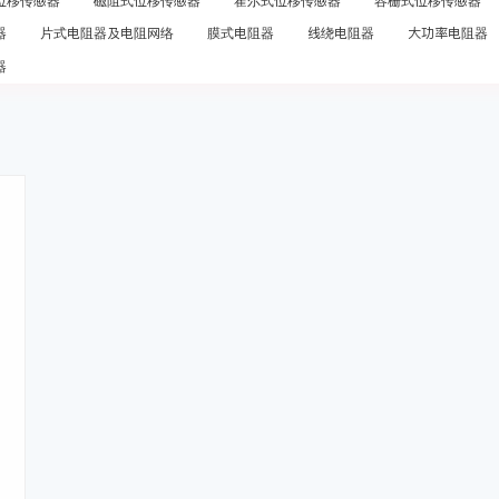
位移传感器
磁阻式位移传感器
霍尔式位移传感器
容栅式位移传感器
器
片式电阻器及电阻网络
膜式电阻器
线绕电阻器
大功率电阻器
器