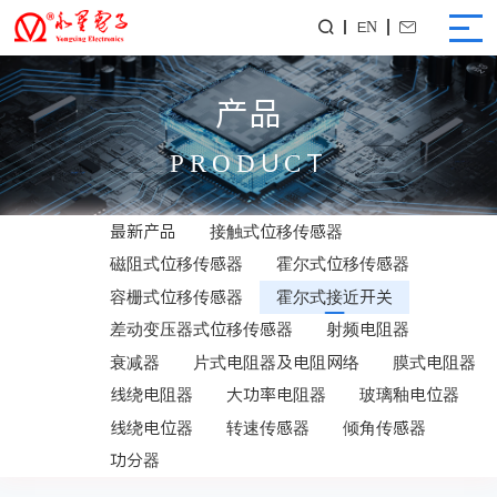
EN


产品
PRODUCT
最新产品
接触式位移传感器
磁阻式位移传感器
霍尔式位移传感器
容栅式位移传感器
霍尔式接近开关
差动变压器式位移传感器
射频电阻器
衰减器
片式电阻器及电阻网络
膜式电阻器
线绕电阻器
大功率电阻器
玻璃釉电位器
线绕电位器
转速传感器
倾角传感器
功分器