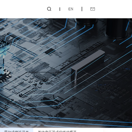
EN

