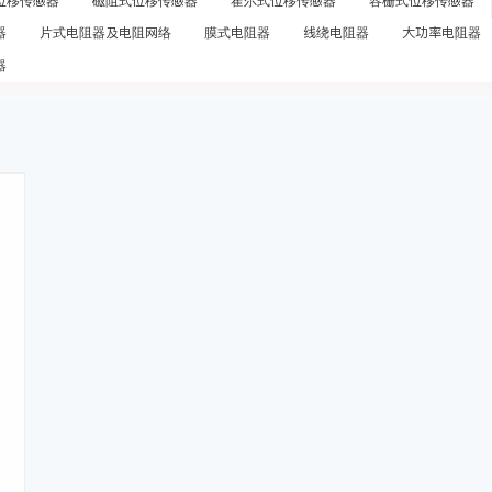
位移传感器
磁阻式位移传感器
霍尔式位移传感器
容栅式位移传感器
器
片式电阻器及电阻网络
膜式电阻器
线绕电阻器
大功率电阻器
器