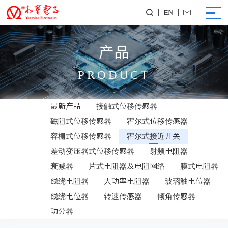
EN


产品
PRODUCT
最新产品
接触式位移传感器
磁阻式位移传感器
霍尔式位移传感器
容栅式位移传感器
霍尔式接近开关
差动变压器式位移传感器
射频电阻器
衰减器
片式电阻器及电阻网络
膜式电阻器
线绕电阻器
大功率电阻器
玻璃釉电位器
线绕电位器
转速传感器
倾角传感器
功分器