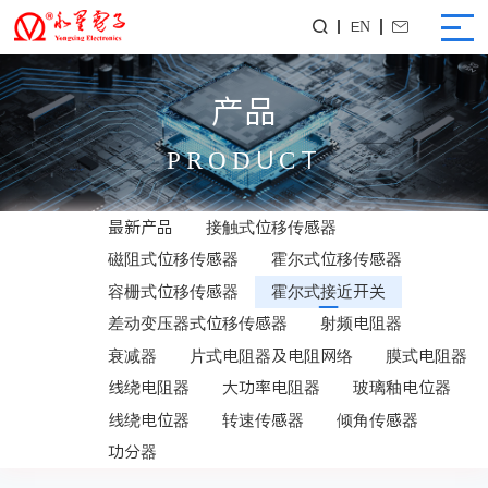
EN


产品
PRODUCT
最新产品
接触式位移传感器
磁阻式位移传感器
霍尔式位移传感器
容栅式位移传感器
霍尔式接近开关
差动变压器式位移传感器
射频电阻器
衰减器
片式电阻器及电阻网络
膜式电阻器
线绕电阻器
大功率电阻器
玻璃釉电位器
线绕电位器
转速传感器
倾角传感器
功分器