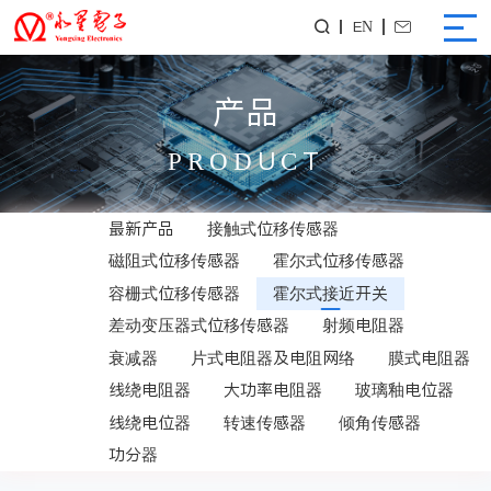
EN


产品
PRODUCT
最新产品
接触式位移传感器
磁阻式位移传感器
霍尔式位移传感器
容栅式位移传感器
霍尔式接近开关
差动变压器式位移传感器
射频电阻器
衰减器
片式电阻器及电阻网络
膜式电阻器
线绕电阻器
大功率电阻器
玻璃釉电位器
线绕电位器
转速传感器
倾角传感器
功分器