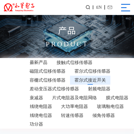
EN


产品
PRODUCT
最新产品
接触式位移传感器
磁阻式位移传感器
霍尔式位移传感器
容栅式位移传感器
霍尔式接近开关
差动变压器式位移传感器
射频电阻器
衰减器
片式电阻器及电阻网络
膜式电阻器
线绕电阻器
大功率电阻器
玻璃釉电位器
线绕电位器
转速传感器
倾角传感器
功分器