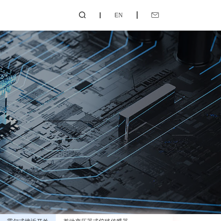
EN

