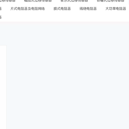
位移传感器
磁阻式位移传感器
霍尔式位移传感器
容栅式位移传感器
器
片式电阻器及电阻网络
膜式电阻器
线绕电阻器
大功率电阻器
器