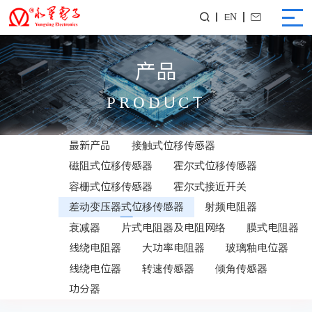
EN


产品
PRODUCT
最新产品
接触式位移传感器
磁阻式位移传感器
霍尔式位移传感器
容栅式位移传感器
霍尔式接近开关
差动变压器式位移传感器
射频电阻器
衰减器
片式电阻器及电阻网络
膜式电阻器
线绕电阻器
大功率电阻器
玻璃釉电位器
线绕电位器
转速传感器
倾角传感器
功分器