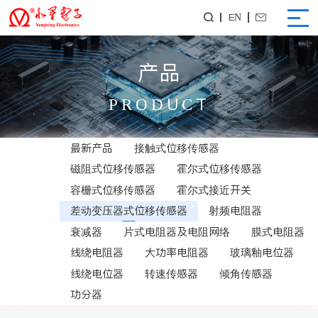
EN


产品
PRODUCT
最新产品
接触式位移传感器
磁阻式位移传感器
霍尔式位移传感器
容栅式位移传感器
霍尔式接近开关
差动变压器式位移传感器
射频电阻器
衰减器
片式电阻器及电阻网络
膜式电阻器
线绕电阻器
大功率电阻器
玻璃釉电位器
线绕电位器
转速传感器
倾角传感器
功分器