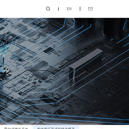
EN

