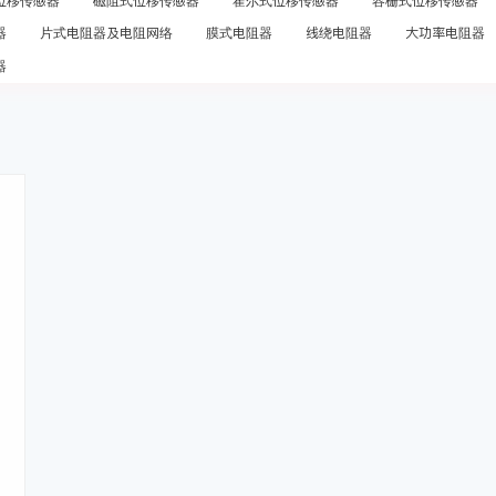
位移传感器
磁阻式位移传感器
霍尔式位移传感器
容栅式位移传感器
器
片式电阻器及电阻网络
膜式电阻器
线绕电阻器
大功率电阻器
器