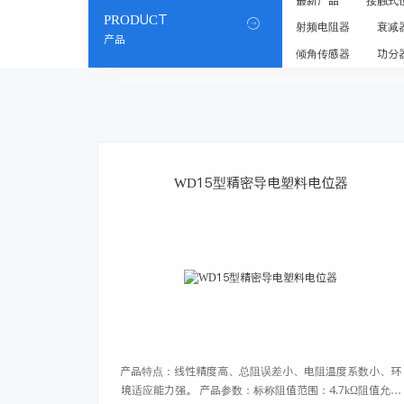
最新产品
接触式
PRODUCT

射频电阻器
衰减
产品
倾角传感器
功分
WD15型精密导电塑料电位器
产品特点：线性精度高、总阻误差小、电阻温度系数小、环
境适应能力强。 产品参数：标称阻值范围：4.7kΩ阻值允许