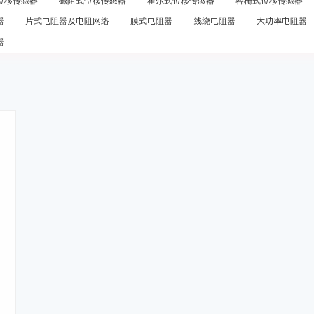
位移传感器
磁阻式位移传感器
霍尔式位移传感器
容栅式位移传感器
器
片式电阻器及电阻网络
膜式电阻器
线绕电阻器
大功率电阻器
器