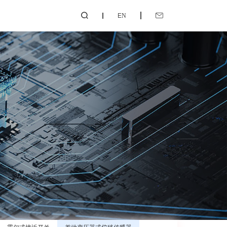
EN

