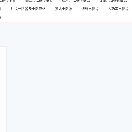
位移传感器
磁阻式位移传感器
霍尔式位移传感器
容栅式位移传感器
器
片式电阻器及电阻网络
膜式电阻器
线绕电阻器
大功率电阻器
器