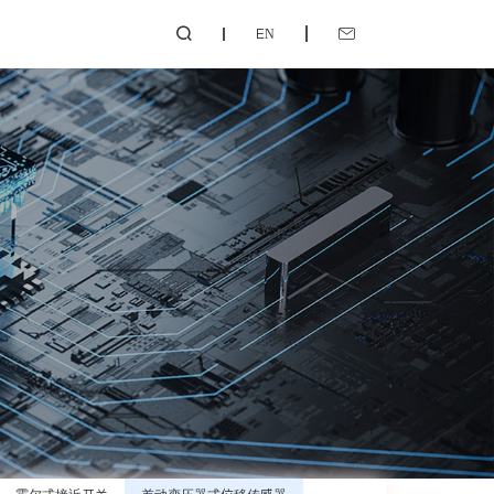
EN

