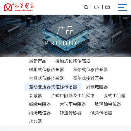
EN


产品
PRODUCT
最新产品
接触式位移传感器
磁阻式位移传感器
霍尔式位移传感器
容栅式位移传感器
霍尔式接近开关
差动变压器式位移传感器
射频电阻器
衰减器
片式电阻器及电阻网络
膜式电阻器
线绕电阻器
大功率电阻器
玻璃釉电位器
线绕电位器
转速传感器
倾角传感器
功分器