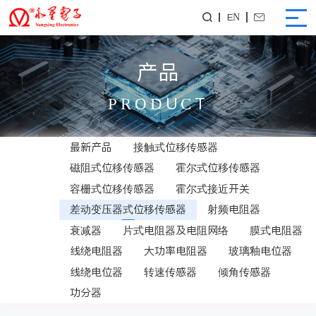
EN


产品
PRODUCT
最新产品
接触式位移传感器
磁阻式位移传感器
霍尔式位移传感器
容栅式位移传感器
霍尔式接近开关
差动变压器式位移传感器
射频电阻器
衰减器
片式电阻器及电阻网络
膜式电阻器
线绕电阻器
大功率电阻器
玻璃釉电位器
线绕电位器
转速传感器
倾角传感器
功分器