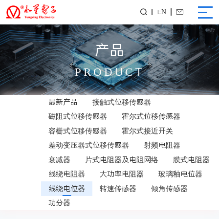
EN


产品
PRODUCT
最新产品
接触式位移传感器
磁阻式位移传感器
霍尔式位移传感器
容栅式位移传感器
霍尔式接近开关
差动变压器式位移传感器
射频电阻器
衰减器
片式电阻器及电阻网络
膜式电阻器
线绕电阻器
大功率电阻器
玻璃釉电位器
线绕电位器
转速传感器
倾角传感器
功分器