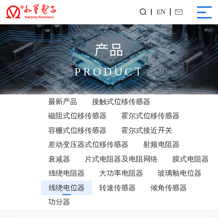
EN


产品
PRODUCT
最新产品
接触式位移传感器
磁阻式位移传感器
霍尔式位移传感器
容栅式位移传感器
霍尔式接近开关
差动变压器式位移传感器
射频电阻器
衰减器
片式电阻器及电阻网络
膜式电阻器
线绕电阻器
大功率电阻器
玻璃釉电位器
线绕电位器
转速传感器
倾角传感器
功分器