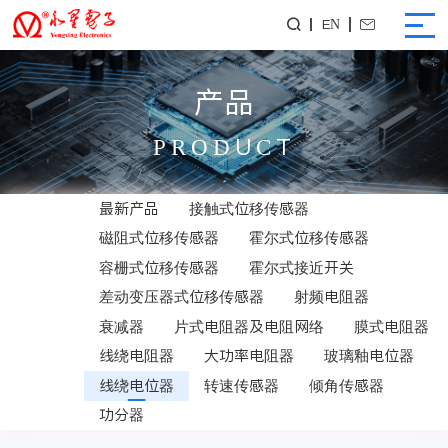
EN


产品
PRODUCT
最新产品
接触式位移传感器
磁阻式位移传感器
霍尔式位移传感器
容栅式位移传感器
霍尔式接近开关
差动变压器式位移传感器
射频电阻器
衰减器
片式电阻器及电阻网络
膜式电阻器
线绕电阻器
大功率电阻器
玻璃釉电位器
线绕电位器
转速传感器
倾角传感器
功分器