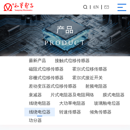
EN


产品
PRODUCT
最新产品
接触式位移传感器
磁阻式位移传感器
霍尔式位移传感器
容栅式位移传感器
霍尔式接近开关
差动变压器式位移传感器
射频电阻器
衰减器
片式电阻器及电阻网络
膜式电阻器
线绕电阻器
大功率电阻器
玻璃釉电位器
线绕电位器
转速传感器
倾角传感器
功分器