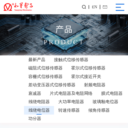
EN


产品
PRODUCT
最新产品
接触式位移传感器
磁阻式位移传感器
霍尔式位移传感器
容栅式位移传感器
霍尔式接近开关
差动变压器式位移传感器
射频电阻器
衰减器
片式电阻器及电阻网络
膜式电阻器
线绕电阻器
大功率电阻器
玻璃釉电位器
线绕电位器
转速传感器
倾角传感器
功分器