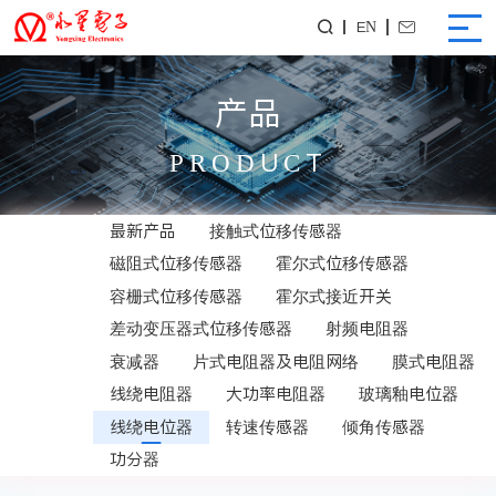
EN


产品
PRODUCT
最新产品
接触式位移传感器
磁阻式位移传感器
霍尔式位移传感器
容栅式位移传感器
霍尔式接近开关
差动变压器式位移传感器
射频电阻器
衰减器
片式电阻器及电阻网络
膜式电阻器
线绕电阻器
大功率电阻器
玻璃釉电位器
线绕电位器
转速传感器
倾角传感器
功分器