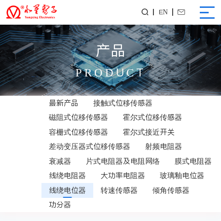
EN


产品
PRODUCT
最新产品
接触式位移传感器
磁阻式位移传感器
霍尔式位移传感器
容栅式位移传感器
霍尔式接近开关
差动变压器式位移传感器
射频电阻器
衰减器
片式电阻器及电阻网络
膜式电阻器
线绕电阻器
大功率电阻器
玻璃釉电位器
线绕电位器
转速传感器
倾角传感器
功分器