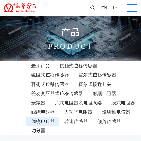
EN


产品
PRODUCT
最新产品
接触式位移传感器
磁阻式位移传感器
霍尔式位移传感器
容栅式位移传感器
霍尔式接近开关
差动变压器式位移传感器
射频电阻器
衰减器
片式电阻器及电阻网络
膜式电阻器
线绕电阻器
大功率电阻器
玻璃釉电位器
线绕电位器
转速传感器
倾角传感器
功分器