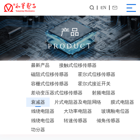
EN


产品
PRODUCT
最新产品
接触式位移传感器
磁阻式位移传感器
霍尔式位移传感器
容栅式位移传感器
霍尔式接近开关
差动变压器式位移传感器
射频电阻器
衰减器
片式电阻器及电阻网络
膜式电阻器
线绕电阻器
大功率电阻器
玻璃釉电位器
线绕电位器
转速传感器
倾角传感器
功分器