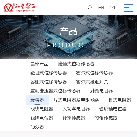
EN


产品
PRODUCT
最新产品
接触式位移传感器
磁阻式位移传感器
霍尔式位移传感器
容栅式位移传感器
霍尔式接近开关
差动变压器式位移传感器
射频电阻器
衰减器
片式电阻器及电阻网络
膜式电阻器
线绕电阻器
大功率电阻器
玻璃釉电位器
线绕电位器
转速传感器
倾角传感器
功分器