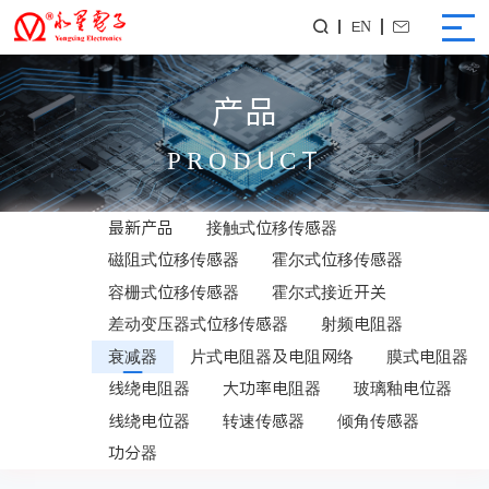
EN


产品
PRODUCT
最新产品
接触式位移传感器
磁阻式位移传感器
霍尔式位移传感器
容栅式位移传感器
霍尔式接近开关
差动变压器式位移传感器
射频电阻器
衰减器
片式电阻器及电阻网络
膜式电阻器
线绕电阻器
大功率电阻器
玻璃釉电位器
线绕电位器
转速传感器
倾角传感器
功分器